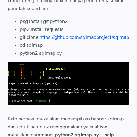
Untuk menginstallnya kalian hanya perlu memasukkan
perintah seperti ini:
pkg install git python2
pip2 install requests
git clone
https://github.com/sqlmapproject/sqlmap
cd sqlmap
python2 sqlmap.py
Kalo berhasil maka akan menampilkan banner sqlmap
dan untuk petunjuk menggunakannya silahkan
masukkan command:
python2 sqlmap.py --help