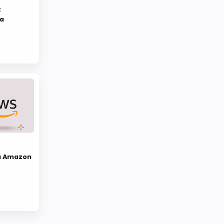
:
ra
u Amazon