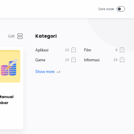
Kategori
Aplikasi
Film
Game
Informasi
News
Teknologi
Template
Tutorial
 Manual
mbar