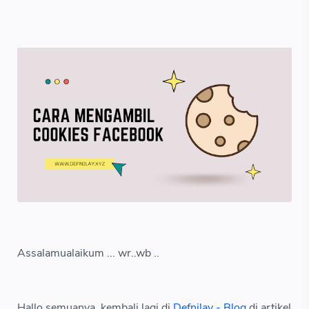
Assalamualaikum ... wr..wb ..
Hallo semuanya, kembali lagi di
Defnilay - Blog
di artikel