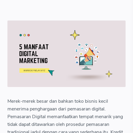
Merek-merek besar dan bahkan toko bisnis kecil
menerima penghargaan dari pemasaran digital.
Pemasaran Digital memanfaatkan tempat menarik yang
tidak dapat ditawarkan oleh prosedur pemasaran
tradisional jadul dengan cara yang sederhana itu. Kredit