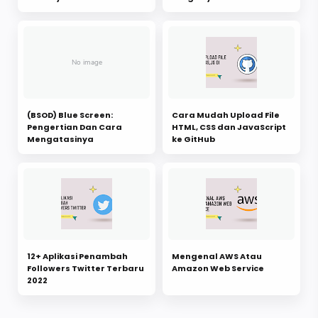
(BSOD) Blue Screen:
Cara Mudah Upload File
Pengertian Dan Cara
HTML, CSS dan JavaScript
Mengatasinya
ke GitHub
12+ Aplikasi Penambah
Mengenal AWS Atau
Followers Twitter Terbaru
Amazon Web Service
2022