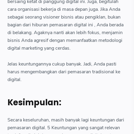
bersaing ketat di panggung digital ini. Juga, begitulah
cara organisasi bekerja di masa depan juga. Jika Anda
sebagai seorang visioner bisnis atau pengiklan, bukan
bagian dari hiburan pemasaran digital ini , Anda berada
di belakang. Agaknya nanti akan lebih fokus, menjamin
bisnis Anda agresif dengan memanfaatkan metodologi
digital marketing yang cerdas.
Jelas keuntungannya cukup banyak. Jadi, Anda pasti
harus mengembangkan dari pemasaran tradisional ke
digital.
Kesimpulan:
Secara keseluruhan, masih banyak lagi keuntungan dari
pemasaran digital. 5 Keuntungan yang sangat relevan