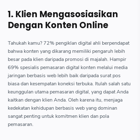
1. Klien Mengasosiasikan
Dengan Konten Online
Tahukah kamu? 72% pengiklan digital ahli berpendapat
bahwa konten yang dikarang memiliki pengaruh lebih
besar pada klien daripada promosi di majalah. Hampir
69% spesialis pemasaran digital konten melalui media
jaringan berbasis web lebih baik daripada surat pos
biasa dan kesempatan koneksi terbuka. Itulah salah satu
keunggulan utama pemasaran digital, yang dapat Anda
kaitkan dengan klien Anda. Oleh karena itu, menjaga
kedekatan kehidupan berbasis web yang dominan
sangat penting untuk komitmen klien dan pola
pemasaran.