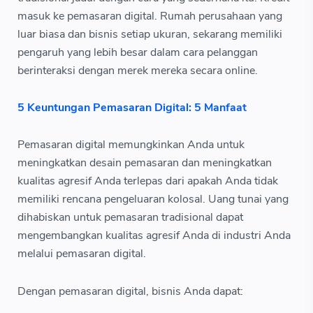
masuk ke pemasaran digital. Rumah perusahaan yang
luar biasa dan bisnis setiap ukuran, sekarang memiliki
pengaruh yang lebih besar dalam cara pelanggan
berinteraksi dengan merek mereka secara online.
5 Keuntungan Pemasaran Digital: 5 Manfaat
Pemasaran digital memungkinkan Anda untuk
meningkatkan desain pemasaran dan meningkatkan
kualitas agresif Anda terlepas dari apakah Anda tidak
memiliki rencana pengeluaran kolosal. Uang tunai yang
dihabiskan untuk pemasaran tradisional dapat
mengembangkan kualitas agresif Anda di industri Anda
melalui pemasaran digital.
Dengan pemasaran digital, bisnis Anda dapat: