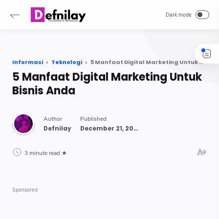
-->
Informasi
Teknologi
5 Manfaat Digital Marketing Untuk Bisnis Anda
5 Manfaat Digital Marketing Untuk
Bisnis Anda
3 minute read