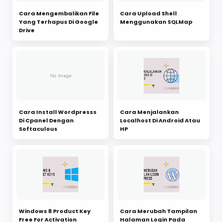
Cara Mengembalikan File
Cara Upload Shell
Yang Terhapus Di Google
Menggunakan SQLMap
Drive
Cara Install Wordpresss
Cara Menjalankan
Di Cpanel Dengan
Localhost Di Android Atau
Softaculous
HP
Windows 8 Product Key
Cara Merubah Tampilan
Free For Activation
Halaman Login Pada