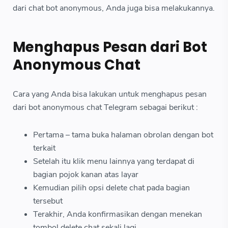
dari chat bot anonymous, Anda juga bisa melakukannya.
Menghapus Pesan dari Bot
Anonymous Chat
Cara yang Anda bisa lakukan untuk menghapus pesan
dari bot anonymous chat Telegram sebagai berikut :
Pertama – tama buka halaman obrolan dengan bot
terkait
Setelah itu klik menu lainnya yang terdapat di
bagian pojok kanan atas layar
Kemudian pilih opsi delete chat pada bagian
tersebut
Terakhir, Anda konfirmasikan dengan menekan
tombol delete chat sekali lagi