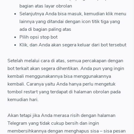
bagian atas layar obrolan
Selanjutnya Anda bisa masuk, kemudian klik menu
lainnya yang ditandai dengan icon titik tiga yang
ada di bagian paling atas
Pilih opsi stop bot
Klik, dan Anda akan segera keluar dari bot tersebut
Setelah melalui cara di atas, semua percakapan dengan
bot terkait akan segera dihentikan. Anda pun yang ingin
kembali menggunakannya bisa menggunakannya
kembali. Caranya yaitu Anda hanya perlu mengetuk
tombol restart yang terdapat di halaman obrolan pada
kemudian hari.
Akan tetapi jika Anda merasa risih dengan halaman
Telegram yang tidak cukup bersih dan ingin
membersihkannya dengan menghapus sisa – sisa pesan