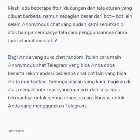
Meski ada beberapa fitur, dukungan dan tata aturan yang
dibuat berbeda, namun sebagian besar dari bot – bot lain
selain Anonymous chat yang sudah kami sebutkan di
atas hampir semuanya tata cara penggunaannya sama.
Jadi selamat mencoba!
Bagi Anda yang suka chat random, itulah cara main
Anonymous chat Telegram yang bisa Anda coba
beserta rekomendasi beberapa chat bot lain yang bisa
Anda manfaatkan. Semoga ulasan yang kami bagikan di
atas menjadi informasi yang menarik dan sekaligus
bermanfaat untuk semua orang, secara khusus untuk
Anda yang menggunakan Telegram.