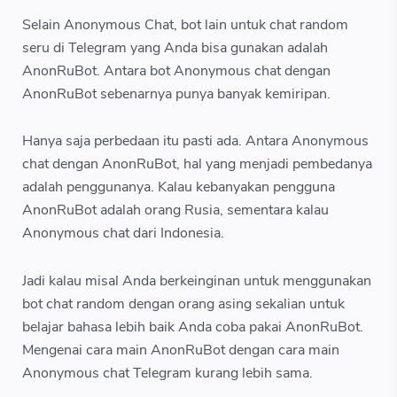
Selain Anonymous Chat, bot lain untuk chat random
seru di Telegram yang Anda bisa gunakan adalah
AnonRuBot. Antara bot Anonymous chat dengan
AnonRuBot sebenarnya punya banyak kemiripan.
Hanya saja perbedaan itu pasti ada. Antara Anonymous
chat dengan AnonRuBot, hal yang menjadi pembedanya
adalah penggunanya. Kalau kebanyakan pengguna
AnonRuBot adalah orang Rusia, sementara kalau
Anonymous chat dari Indonesia.
Jadi kalau misal Anda berkeinginan untuk menggunakan
bot chat random dengan orang asing sekalian untuk
belajar bahasa lebih baik Anda coba pakai AnonRuBot.
Mengenai cara main AnonRuBot dengan cara main
Anonymous chat Telegram kurang lebih sama.