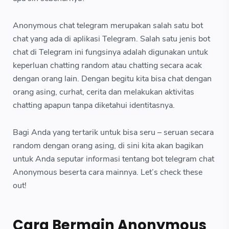
Anonymous chat telegram merupakan salah satu bot
chat yang ada di aplikasi Telegram. Salah satu jenis bot
chat di Telegram ini fungsinya adalah digunakan untuk
keperluan chatting random atau chatting secara acak
dengan orang lain. Dengan begitu kita bisa chat dengan
orang asing, curhat, cerita dan melakukan aktivitas
chatting apapun tanpa diketahui identitasnya.
Bagi Anda yang tertarik untuk bisa seru – seruan secara
random dengan orang asing, di sini kita akan bagikan
untuk Anda seputar informasi tentang bot telegram chat
Anonymous beserta cara mainnya. Let’s check these
out!
Cara Bermain Anonymous